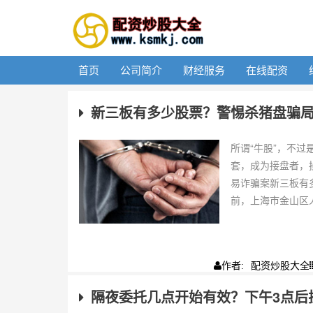
首页
公司简介
财经服务
在线配资
新三板有多少股票？警惕杀猪盘骗
所谓“牛股”，不
套，成为接盘者，
易诈骗案新三板有
前，上海市金山区人
配资炒股大全
作者:
隔夜委托几点开始有效？下午3点后挂