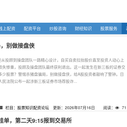
线上配资
配资平台
炒股咨询
财经知识
股票服务
局，别做接盘侠
过是从投顾到操盘团队一路精心设计，自买自卖拉抬股价直至投资人动心上
损失惨重，投顾及操盘团队最终获利退出。这一起发生在新三板的证券交
多少股票？警惕杀猪盘骗局，别做接盘侠，给A股投资者敲响了警钟。日
民法院公布一起涉新三板证券市场荐股诈...
栏目：股票知识配资论坛
更新：2026年07月16日
阅读：
71
单，第二天9:15报到交易所