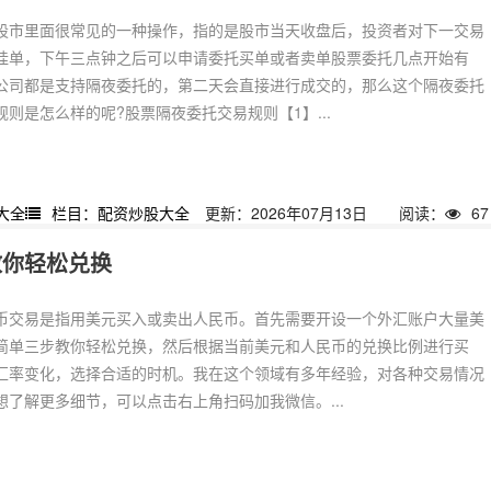
股市里面很常见的一种操作，指的是股市当天收盘后，投资者对下一交易
挂单，下午三点钟之后可以申请委托买单或者卖单股票委托几点开始有
公司都是支持隔夜委托的，第二天会直接进行成交的，那么这个隔夜委托
则是怎么样的呢?股票隔夜委托交易规则【1】...
大全
栏目：配资炒股大全
更新：2026年07月13日
阅读：
67
教你轻松兑换
币交易是指用美元买入或卖出人民币。首先需要开设一个外汇账户大量美
简单三步教你轻松兑换，然后根据当前美元和人民币的兑换比例进行买
汇率变化，选择合适的时机。我在这个领域有多年经验，对各种交易情况
想了解更多细节，可以点击右上角扫码加我微信。...