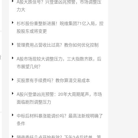
A股大跌信号？兴登堡凶兆预警，市场调整压
力大
杉杉股份重整新进展！皖维集团71亿入局，控
股股东或将变更
管理费用占营收比过高？教你如何优化控制
货
A股市场现较大调整压力，三大指数齐跌，后
市展望几何？
买股票有手续费吗？教你算清交易成本
A股兴登堡凶兆预警：20年大周期尾声，市场
面临剧烈调整压力
中标后材料暴涨能调价吗？最高法新规明确了
条件
隔夜委托几点开始有效？下午3点后挂单，第