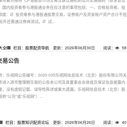
事项要点按照《沪港股票市场交易互联互通机制试点实施细则（征求意见
，国内投资者参与港股通业务在应注意的事项包括：一、合格投资者、投
额度：Ø 投资者参与港股通股票交易，证券账户及资金账户资产合计不低
此外还需通过券商测试。Ø 试...
大全
栏目：股票配资导航
更新：2026年06月30日
阅读：
58
交易公告
：乐视网公告编号：2020-035乐视网信息技术（北京）股份有限公司关
市进入退市整理期交易的公告本公司及其董事会全体成员保证信息披露内
整，没有虚假记载、误导性陈述或重大遗漏。乐视网信息技术（北京）股
“公司”或“乐视网”）...
栏目：股票知识配资论坛
更新：2026年06月26日
阅读：
40