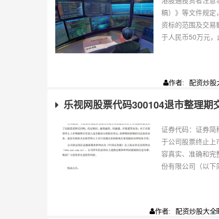
港股通投资者注意
稿）》等文件规定
资标的范围及交易
于人民币50万元，
配资炒股
作者:
乐视网股票代码300104退市整理期
证券代码：证券简称
于公司股票终止上
容真实、准确和完
份有限公司（以下简称
配资炒股大全
作者: