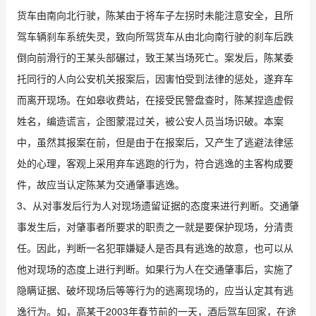
货车由南向北行驶，陈某由于将车子左拐时未能注意安全，且所
驾车辆刹车系统失灵，致向所驾货车从由北向南行驶的刹车后跌
倒向前滑行的王某头部碾过，致王某当场死亡。案发后，陈某委
托同行的人向公安机关报案后，因害怕受到法律的惩处，遂弃车
而离开现场。在如皋收费站，在接受民警盘查时，陈某捏造虚假
姓名，编造谎言，企图蒙混过关，被公安人员当场识破。本案
中，虽然其报案在前，但是由于在报案后，又产生了逃避法律惩
处的心理，客观上采用弃车逃跑的行为，符合逃逸的主客构成要
件，故应当认定陈某为交通肇事逃逸。
3、从对事发后行为人对现场遗留证据的态度来进行判断。交通肇
事发生后，对肇事者所要求的职责之一就是要保护现场，分清责
任。因此，判断一名犯罪嫌疑人是否具有逃逸的故意，也可以从
他对现场的态度上进行判断。如果行为人在交通肇事后，实施了
隐瞒证据、破坏现场后等等行为的逃离现场的，应当认定其有逃
逸行为。如，高某于2003年春节前的一天，酒后驾车回家，在途