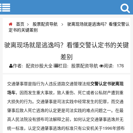
首页
>
股票配资导航
>
驶离现场就是逃逸吗？看懂交警认
定书的关键差别
驶离现场就是逃逸吗？看懂交警认定书的关键
差别
配资炒股大全
股票配资导航
176
作者:
栏目:
阅读:
交通肇事罪是指行为人违反道路交通管理法规
交警认定书驶离现
场车
，因而发生重大事故，致人重伤、死亡或者公私财产遭到重
大损失的行为。交通肇事是司法实践中经常发生的犯罪，而交通
肇事后致人死亡逃逸的认定更是司法实践的难点问题之一。在最
高人民法院没有颁布司法解释之前，如何认定交通肇事逃逸并无
统一标准，认定交通肇事逃逸的标准只有公安机关于1996年颁布