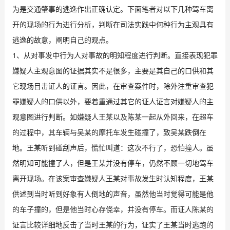
为是交通肇事的逃逸作出正确认定。下面笔者对以下几种驾车离
开的现场的行为进行分析，判断在司法实践中何种行为主观具有
逃逸的故意，阐明自己的观点。
1、从对事发中行为人对事故的明知程度进行判断。直接表现犯罪
嫌疑人主观意图的证据其实不是很多，主要是其自己的口供和其
它现场目击证人的证言。因此，在审查案件时，除外注重审查犯
罪嫌疑人的口供以外，要着重通过其它的证人证言对嫌疑人的主
观意图进行判断。如嫌疑人王某以及陈某一起从外回来，在超车
的过程中，其车辆与吴某的摩托车发生碰撞了，致吴某跌倒在
地。王某听到碰刮声后，慌忙叫道：这次不行了，恐怕撞人。虽
然明知可能撞了人，但是王某并没有停车，仍然不顾一切地驾车
离开现场。在该案审查嫌疑人王某对事故发生时认知程度，王某
供述到当时听到好象有人倒地的声音，虽然他当时觉得可能是他
的车子撞的，但是他当时心存侥幸，并没有停车。而证人陈某的
证言比较详细地反击了当时王某的行为，证实了王某当时逃跑的