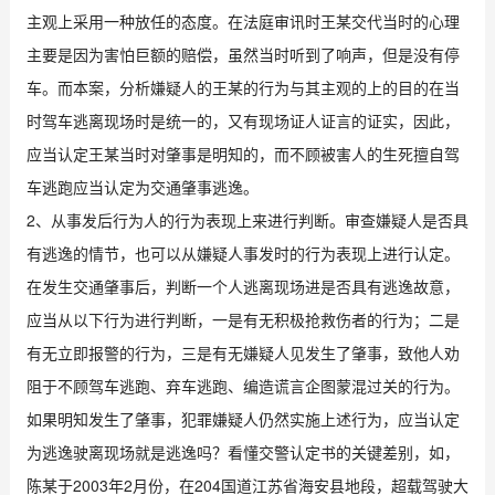
主观上采用一种放任的态度。在法庭审讯时王某交代当时的心理
主要是因为害怕巨额的赔偿，虽然当时听到了响声，但是没有停
车。而本案，分析嫌疑人的王某的行为与其主观的上的目的在当
时驾车逃离现场时是统一的，又有现场证人证言的证实，因此，
应当认定王某当时对肇事是明知的，而不顾被害人的生死擅自驾
车逃跑应当认定为交通肇事逃逸。
2、从事发后行为人的行为表现上来进行判断。审查嫌疑人是否具
有逃逸的情节，也可以从嫌疑人事发时的行为表现上进行认定。
在发生交通肇事后，判断一个人逃离现场进是否具有逃逸故意，
应当从以下行为进行判断，一是有无积极抢救伤者的行为；二是
有无立即报警的行为，三是有无嫌疑人见发生了肇事，致他人劝
阻于不顾驾车逃跑、弃车逃跑、编造谎言企图蒙混过关的行为。
如果明知发生了肇事，犯罪嫌疑人仍然实施上述行为，应当认定
为逃逸驶离现场就是逃逸吗？看懂交警认定书的关键差别，如，
陈某于2003年2月份，在204国道江苏省海安县地段，超载驾驶大