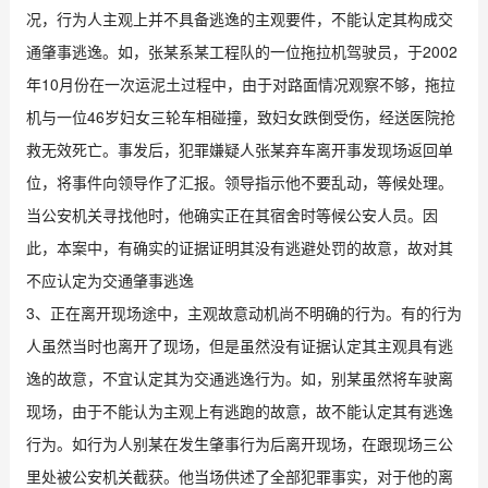
况，行为人主观上并不具备逃逸的主观要件，不能认定其构成交
通肇事逃逸。如，张某系某工程队的一位拖拉机驾驶员，于2002
年10月份在一次运泥土过程中，由于对路面情况观察不够，拖拉
机与一位46岁妇女三轮车相碰撞，致妇女跌倒受伤，经送医院抢
救无效死亡。事发后，犯罪嫌疑人张某弃车离开事发现场返回单
位，将事件向领导作了汇报。领导指示他不要乱动，等候处理。
当公安机关寻找他时，他确实正在其宿舍时等候公安人员。因
此，本案中，有确实的证据证明其没有逃避处罚的故意，故对其
不应认定为交通肇事逃逸
3、正在离开现场途中，主观故意动机尚不明确的行为。有的行为
人虽然当时也离开了现场，但是虽然没有证据认定其主观具有逃
逸的故意，不宜认定其为交通逃逸行为。如，别某虽然将车驶离
现场，由于不能认为主观上有逃跑的故意，故不能认定其有逃逸
行为。如行为人别某在发生肇事行为后离开现场，在跟现场三公
里处被公安机关截获。他当场供述了全部犯罪事实，对于他的离