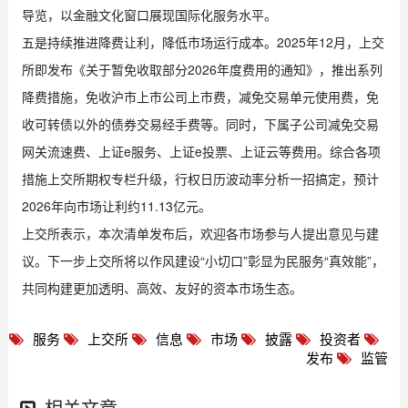
导览，以金融文化窗口展现国际化服务水平。
五是持续推进降费让利，降低市场运行成本。2025年12月，上交
所即发布《关于暂免收取部分2026年度费用的通知》，推出系列
降费措施，免收沪市上市公司上市费，减免交易单元使用费，免
收可转债以外的债券交易经手费等。同时，下属子公司减免交易
网关流速费、上证e服务、上证e投票、上证云等费用。综合各项
措施上交所期权专栏升级，行权日历波动率分析一招搞定，预计
2026年向市场让利约11.13亿元。
上交所表示，本次清单发布后，欢迎各市场参与人提出意见与建
议。下一步上交所将以作风建设“小切口”彰显为民服务“真效能”，
共同构建更加透明、高效、友好的资本市场生态。
服务
上交所
信息
市场
披露
投资者
发布
监管
相关文章