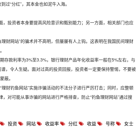
收到过“分红”，其本金也如泥牛入海。
方面，投资者本身要提高风险意识和甄别能力；另一方面，相关部门也应
鱼理财网站”的骗术并不高明，但屡屡有人上钩。这表明在我国民间理财
。
存款利率为3%至3.3%，银行理财产品年化收益率一般在5%左右，与
得离谱，令人生疑。面对过高的投资回报，投资者一定要保持警惕，不要被
蒙蔽。
“理财钓鱼网站”实施诈骗活动的不法分子进行严厉打击；同时，应整顿
律，对可能从事诈骗的网站进行严格排查，防止“钓鱼理财网站”通过搜
投资
网站
收益率
分红
收益
号称
女士