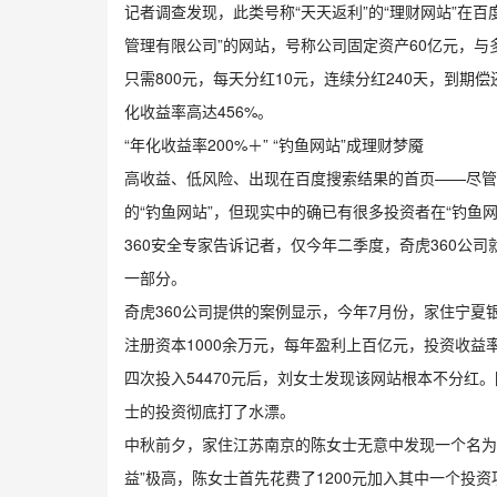
记者调查发现，此类号称“天天返利”的“理财网站”在
管理有限公司”的网站，号称公司固定资产60亿元，与多
只需800元，每天分红10元，连续分红240天，到
化收益率高达456%。
“年化收益率200%＋” “钓鱼网站”成理财梦魇
高收益、低风险、出现在百度搜索结果的首页——尽管不
的“钓鱼网站”，但现实中的确已有很多投资者在“钓鱼网
360安全专家告诉记者，仅今年二季度，奇虎360公司
一部分。
奇虎360公司提供的案例显示，今年7月份，家住宁夏
注册资本1000余万元，每年盈利上百亿元，投资收益
四次投入54470元后，刘女士发现该网站根本不分
士的投资彻底打了水漂。
中秋前夕，家住江苏南京的陈女士无意中发现一个名为“
益”极高，陈女士首先花费了1200元加入其中一个投