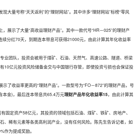
现大量号称“天天返利”的“理财网站”。其中许多“理财网站”标榜“零风
，展示了大量“高收益理财产品”。其中一款代号“HR－025”的理财产
，连续分红70天，到期连本带息可获得21000元，由此计算其年化收益率
专业团队，投资会被用于煤矿、石油、天然气、高速公路、隧道、桥梁
有10亿元投资风险储备金交与中国银行存管，即使投资亏损也会保证投
示了收益率更高的“理财产品”。一款型号为“FO－872”的理财产品，号
含本金)，最后连本带息共65.4万元
理财产品年化收益率15
，由此计算其
前有固定资产58亿元，其投资的领域包括石油、煤矿、铁矿、房地产、
石、稀有元素等各类高利润产业，没有任何风险。陈先生告诉记者，如
0%作为提成奖励。