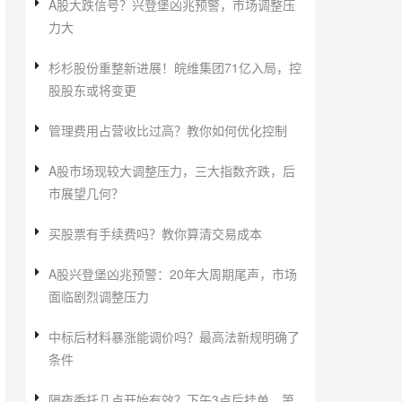
A股大跌信号？兴登堡凶兆预警，市场调整压
力大
杉杉股份重整新进展！皖维集团71亿入局，控
股股东或将变更
管理费用占营收比过高？教你如何优化控制
A股市场现较大调整压力，三大指数齐跌，后
市展望几何？
买股票有手续费吗？教你算清交易成本
A股兴登堡凶兆预警：20年大周期尾声，市场
面临剧烈调整压力
中标后材料暴涨能调价吗？最高法新规明确了
条件
隔夜委托几点开始有效？下午3点后挂单，第