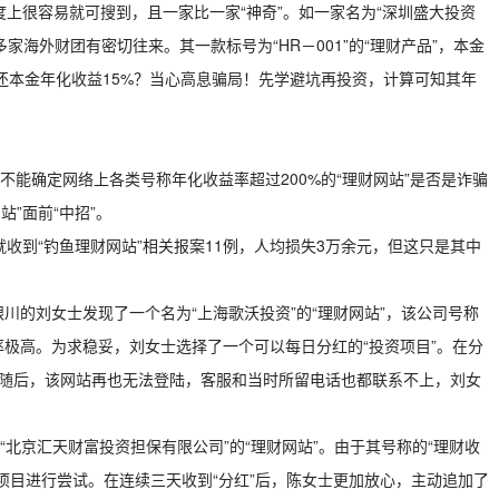
百度上很容易就可搜到，且一家比一家“神奇”。如一家名为“深圳盛大投资
家海外财团有密切往来。其一款标号为“HR－001”的“理财产品”，本金
期偿还本金年化收益15%？当心高息骗局！先学避坑再投资，计算可知其年
能确定网络上各类号称年化收益率超过200%的“理财网站”是否是诈骗
站”面前“中招”。
就收到“钓鱼理财网站”相关报案11例，人均损失3万余元，但这只是其中
银川的刘女士发现了一个名为“上海歌沃投资”的“理财网站”，该公司号称
率极高。为求稳妥，刘女士选择了一个可以每日分红的“投资项目”。在分
红。随后，该网站再也无法登陆，客服和当时所留电话也都联系不上，刘女
北京汇天财富投资担保有限公司”的“理财网站”。由于其号称的“理财收
资项目进行尝试。在连续三天收到“分红”后，陈女士更加放心，主动追加了