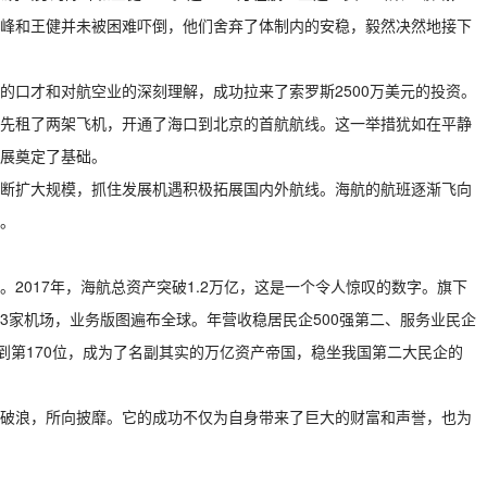
峰和王健并未被困难吓倒，他们舍弃了体制内的安稳，毅然决然地接下
的口才和对航空业的深刻理解，成功拉来了索罗斯2500万美元的投资。
先租了两架飞机，开通了海口到北京的首航航线。这一举措犹如在平静
展奠定了基础。
断扩大规模，抓住发展机遇积极拓展国内外航线。海航的航班逐渐飞向
。
2017年，海航总资产突破1.2万亿，这是一个令人惊叹的数字。旗下
13家机场，业务版图遍布全球。年营收稳居民企500强第二、服务业民企
到第170位，成为了名副其实的万亿资产帝国，稳坐我国第二大民企的
破浪，所向披靡。它的成功不仅为自身带来了巨大的财富和声誉，也为