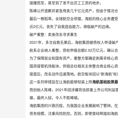
接踵而至，甚至到了发不出员工工资的地步。
陈峰公开道歉并紧急甩卖几千亿元资产，但由于情况仓
最后一根稻草。全球航空业停摆，海航的核心业务遭受
近2亿元，丧失了自我造血能力，濒临破产的边缘。
破产重整：卖身改名寻求重生
2021年，多次自救无果后，海航集团被债权人申请破
航系企业纳入重整，债权申报总额2.02万亿元，确认合
为了保障就业和国有资产，重整方案确定剥离非核心资
国资接管机场板块，供销总社相关主体整合商业核心资
接盘后，改名动作迅速落地。航空板块冠以“新海航”标
这一系列举措旨在让海航能够轻装上阵
海航基础股票最
而创始人陈峰，2021年因涉嫌背信损害上市公司利益
雄，最终入狱，令人不胜唏嘘。
海航集团的兴衰历程，为我国企业发展敲响了警钟。在
债务规模，注重风险防控。否则，即使曾经辉煌如海航