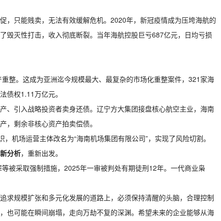
促，只能贱卖，无法有效缓解危机。2020年，新冠疫情成为压垮海航的
了毁灭性打击，收入彻底断裂。当年海航控股巨亏687亿元，日均亏损
产重整。这成为亚洲迄今规模最大、最复杂的市场化重整案件，321家海
法债权1.11万亿元。
产、引入战略投资者卖身还债。辽宁方大集团接盘核心航空主业，海南
产，剩余非核心资产拍卖偿债。
识，机场运营主体改名为“海南机场集团有限公司”，实现了风险切割。
新分析
，重新出发。
罪等被采取强制措施，2025年一审被判处有期徒刑12年。一代商业枭
追求规模扩张和多元化发展的道路上，必须保持清醒的头脑，合理控制
，也可能在瞬间崩塌，走向万劫不复的深渊。希望未来的企业能够从海