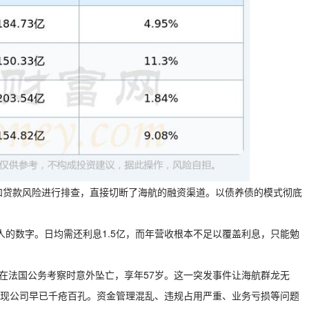
资和贷款风险进行排查，直接切断了海航的融资渠道。以债养债的模式彻底
惊人的数字。日均需还利息1.5亿，而年营收根本不足以覆盖利息，只能勉
健在法国公务考察时意外坠亡，享年57岁。这一突发事件让海航群龙无
现公司早已千疮百孔。资金管理混乱、违规占用严重、业务亏损等问题