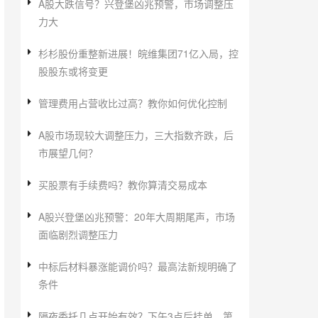
A股大跌信号？兴登堡凶兆预警，市场调整压
力大
杉杉股份重整新进展！皖维集团71亿入局，控
股股东或将变更
管理费用占营收比过高？教你如何优化控制
A股市场现较大调整压力，三大指数齐跌，后
市展望几何？
买股票有手续费吗？教你算清交易成本
A股兴登堡凶兆预警：20年大周期尾声，市场
面临剧烈调整压力
中标后材料暴涨能调价吗？最高法新规明确了
条件
隔夜委托几点开始有效？下午3点后挂单，第