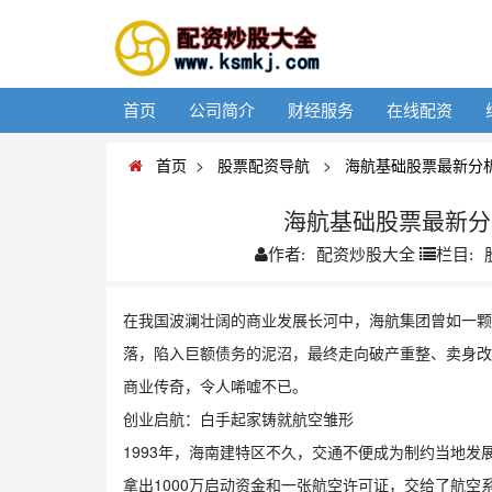
首页
公司简介
财经服务
在线配资
首页
>
股票配资导航
>
海航基础股票最新分
海航基础股票最新分
配资炒股大全
作者:
栏目:
在我国波澜壮阔的商业发展长河中，海航集团曾如一颗
落，陷入巨额债务的泥沼，最终走向破产重整、卖身改
商业传奇，令人唏嘘不已。
创业启航：白手起家铸就航空雏形
1993年，海南建特区不久，交通不便成为制约当地
拿出1000万启动资金和一张航空许可证，交给了航空