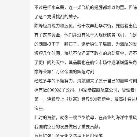
不过是杯水车薪，连一架飞机的翅膀都难以购置。但陈
了这个充满挑战的摊子。
陈峰极具魄力和远见，他十次奔赴华尔街，凭借着出色
有了这笔资金，他们并没有急于大规模购置飞机，而是
的湖面投下了一颗石子，逐步稳住了局面，为海航的发
短短几年时间，海航不仅还清了政府的启动资金，还不
了更广阔的天空，其品牌也在航空市场中逐渐崭露头角
巅峰荣耀：万亿帝国的辉煌时刻
经过多年的不懈努力，海航迎来了属于自己的巅峰时刻。
拥有近2000家子公司、14家参控股航空公司，管理着
第一，连续登上《财富》世界500强榜单，最高排名达
宝座。
此时的海航，就像一艘巨型航母，在商业的海洋中乘风
我国航空业的发展做出了重要贡献。
盲目扩张：多元化之路埋下危机伏笔