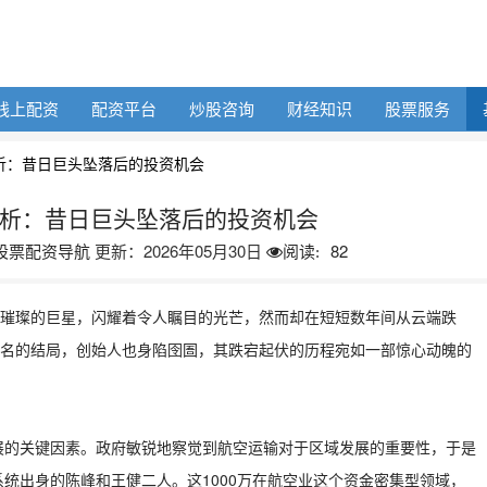
线上配资
配资平台
炒股咨询
财经知识
股票服务
析：昔日巨头坠落后的投资机会
析：昔日巨头坠落后的投资机会
股票配资导航
更新：2026年05月30日
82
阅读:
璀璨的巨星，闪耀着令人瞩目的光芒，然而却在短短数年间从云端跌
名的结局，创始人也身陷囹圄，其跌宕起伏的历程宛如一部惊心动魄的
发展的关键因素。政府敏锐地察觉到航空运输对于区域发展的重要性，于是
系统出身的陈峰和王健二人。这1000万在航空业这个资金密集型领域，