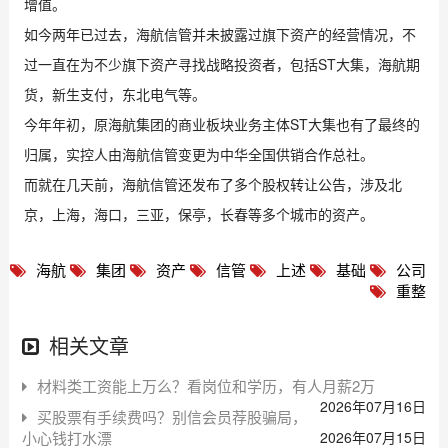
增值。
如今两年已过去，海航信管并未披露过旗下资产的经营情况，不
过一直在为不少旗下资产寻找战略投资者，包括ST大集，海航期
货，新生支付，东北电气等。
今年年初，原海航集团的商业板块业务主体ST大集也有了最终的
归属，实控人由海航信管变更为中华全国供销合作总社。
而就在几天前，海航信管还发布了多个股权转让公告，涉及北
京，上海，海口，三亚，保亭，长春等多个城市的资产。
海航
集团
资产
信管
上述
基础
公司
重整
相关文章
材料类工资能上万么？看岗位和学历，有人月薪2万
2026年07月16日
买股票有手续费吗？别信会员荐股骗局，
小心钱打水漂
2026年07月15日