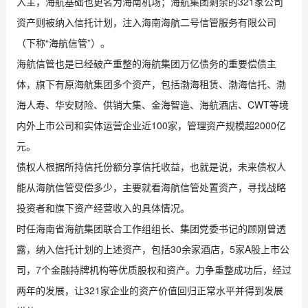
入主，海航基础也更名为海南机场；海航集团剩余的321家公司
资产则被纳入信托计划，注入海南海航二号信管服务有限公司
（下称“海航信管”）。
海航信管也是已经破产重整的海航集团万亿债务的重要偿债主
体，旗下有原海航集团多个资产，包括渤海租赁、渤海信托、渤
海人寿、华安财险、供销大集、金海智造、海航酒店、CWT等境
内外上市公司和实体运营企业近100家，管理资产规模超2000亿
元。
债权人根据所持信托份额分享信托收益，也就是说，未来债权人
能从海航信管受偿多少，主要就看海航信管处置资产，寻找战略
投资者和旗下资产经营收入的具体情况。
时任海南省海航集团联合工作组组长、集团党委书记的顾刚曾透
露，纳入信托计划的上述资产，包括30余家酒店，5家A股上市公
司，7个金融持牌机构等优质股权和资产。力争重整成功后，经过
两年的发展，让321家企业的资产价值回归正常水平并得到发展