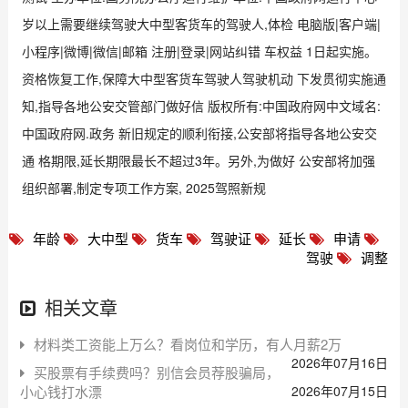
岁以上需要继续驾驶大中型客货车的驾驶人,体检 电脑版|客户端|
小程序|微博|微信|邮箱 注册|登录|网站纠错 车权益 1日起实施。
资格恢复工作,保障大中型客货车驾驶人驾驶机动 下发贯彻实施通
知,指导各地公安交管部门做好信 版权所有:中国政府网中文域名:
中国政府网.政务 新旧规定的顺利衔接,公安部将指导各地公安交
通 格期限,延长期限最长不超过3年。另外,为做好 公安部将加强
组织部署,制定专项工作方案, 2025驾照新规
年龄
大中型
货车
驾驶证
延长
申请
驾驶
调整
相关文章
材料类工资能上万么？看岗位和学历，有人月薪2万
2026年07月16日
买股票有手续费吗？别信会员荐股骗局，
小心钱打水漂
2026年07月15日