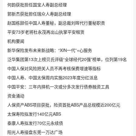
何韵获批担任国宝人寿副总经理
郭新杰获批担任瑞众人寿副总经理
赵国栋辞任中国人寿董秘，副总裁刘晖代行董秘职责
平安73岁老将杜永茂再出山执掌平安租赁
机构要闻
新华保险发布未来新战略：“XIN一代”+心服务
泛华集团第13次上榜贝氏评级“全球经代20强”榜单，位列第19名
中国人保对风险把关人员不再考核保费增速等指标
中国人寿、中国太保周内实施2023年度分红派息
中国平安：三年内择机一次或分多次发行债券融资工具
资金涌动
人保资产ABS项目获批，险资首批ABS产品总规模近200亿元
太保寿险拟发行140亿元ABS
泰康人寿拟发行70亿元永续债
阳光人寿接盘东莞一万达广场