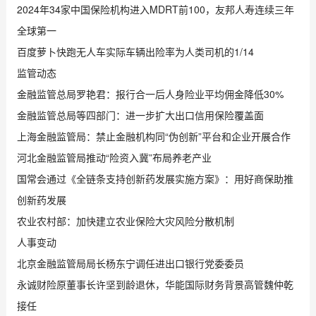
2024年34家中国保险机构进入MDRT前100，友邦人寿连续三年
全球第一
百度萝卜快跑无人车实际车辆出险率为人类司机的1/14
监管动态
金融监管总局罗艳君：报行合一后人身险业平均佣金降低30%
金融监管总局等四部门：进一步扩大出口信用保险覆盖面
上海金融监管局：禁止金融机构同“伪创新”平台和企业开展合作
河北金融监管局推动“险资入冀”布局养老产业
国常会通过《全链条支持创新药发展实施方案》：用好商保助推
创新药发展
农业农村部：加快建立农业保险大灾风险分散机制
人事变动
北京金融监管局局长杨东宁调任进出口银行党委委员
永诚财险原董事长许坚到龄退休，华能国际财务背景高管魏仲乾
接任