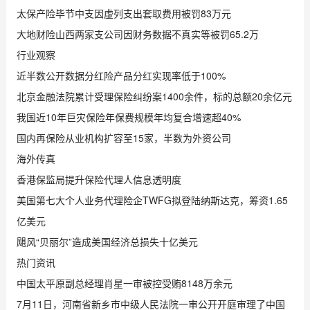
太保产险毕节中支因虚列支出套取费用被罚83万元
大地财险山西两家支公司因财务数据不真实等被罚65.2万
行业观察
近半数公开数据分红险产品分红实现率低于100%
北京金融法院累计受理保险纠纷案1400余件，标的总额20余亿元
我国近10年巨灾保险年保费规模年均复合增速超40%
国内再保险从业机构扩容至15家，半数为外资公司
海外传真
香港保监局提升保险代理人信息透明度
美国第七大个人业务代理险企TWFG拟登陆纳斯达克，筹资1.65
亿美元
飓风“贝丽尔”造成美国经济总损失十亿美元
热门资讯
中国太平原副总经理肖星一审被控受贿8148万余元
7月11日，河南省新乡市中级人民法院一审公开开庭审理了中国