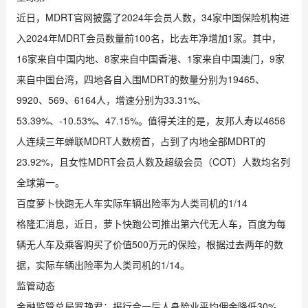
近日，MDRT官网披露了2024年会员人数，34家中国保险机构进
入2024年MDRT会员数量前100名，比去年净增加1家。其中，
16家来自中国内地、8家来自中国香港、1家来自中国澳门，9家
来自中国台湾，四地各自入围MDRT的数量分别为19465、
9920、569、6164人，增速分别为33.31%、
53.39%、-10.53%、47.15%。值得关注的是，友邦人寿以4656
人连续三年蝉联MDRT人数榜首，占到了内地全部MDRT的
23.92%，且女性MDRT会员人数及超级会员（COT）人数均名列
全球第一。
百度萝卜快跑无人车实际车辆出险率为人类司机的1/14
格隆汇消息，近日，萝卜快跑公司推出第六代无人车，百度为每
辆无人车及乘客购买了价值500万元的保险，根据过去两年的数
据，实际车辆出险率为人类司机的1/14。
监管动态
金融监管总局罗艳君：报行合一后人身险业平均佣金降低30%