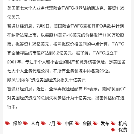
美国第七大个人业务代理险企TWFG拟登陆纳斯达克，筹资1.65
亿美元
智通财经消息，7月9日，美国险企TWFG宣布其IPO条款并计划
在纳斯达克上市，以每股14美元-16美元的价格发行1100万股股
票，拟筹资1.65亿美元，按照拟议价格区间的中点计算，TWFG
完全稀释后的市值将达到8.2亿美元。据了解，TWFG成立于
2001年，专注于个人和小企业的财产和意外伤害保险，是美国第
七大个人业务代理公司，在所有业务领域中排名第26位。
飓风“贝丽尔”造成美国经济总损失十亿美元
智通财经消息，近日，全球再保险经纪商 Re表示，飓风“贝丽尔”
对美国经济造成的总损失初步估计为十亿美元，损害评估仍在进
行中。
保险
人寿
7月
中国
金融
发布
机构
保费