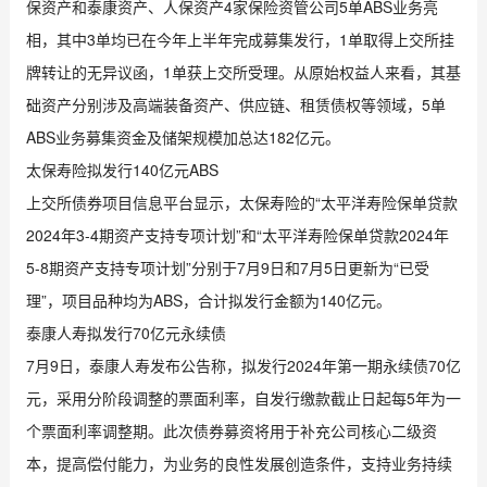
保资产和泰康资产、人保资产4家保险资管公司5单ABS业务亮
相，其中3单均已在今年上半年完成募集发行，1单取得上交所挂
牌转让的无异议函，1单获上交所受理。从原始权益人来看，其基
础资产分别涉及高端装备资产、供应链、租赁债权等领域，5单
ABS业务募集资金及储架规模加总达182亿元。
太保寿险拟发行140亿元ABS
上交所债券项目信息平台显示，太保寿险的“太平洋寿险保单贷款
2024年3-4期资产支持专项计划”和“太平洋寿险保单贷款2024年
5-8期资产支持专项计划”分别于7月9日和7月5日更新为“已受
理”，项目品种均为ABS，合计拟发行金额为140亿元。
泰康人寿拟发行70亿元永续债
7月9日，泰康人寿发布公告称，拟发行2024年第一期永续债70亿
元，采用分阶段调整的票面利率，自发行缴款截止日起每5年为一
个票面利率调整期。此次债券募资将用于补充公司核心二级资
本，提高偿付能力，为业务的良性发展创造条件，支持业务持续