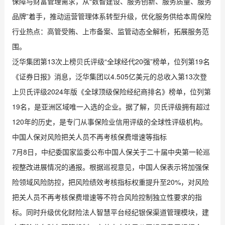
保障与财富管理需求，从“数智建设、服务创新、服务质量、服务
品牌”着手，推动运营管理体系转型升级，优化服务供给本周保险
行业热点：高管受贿、上市备案、监管动态全解析，拓展服务范
围。
泛华集团第13次上榜贝氏评级“全球经代20强”榜单，位列第19名
《证券日报》消息，泛华集团以4.505亿美元的总收入第13次登
上贝氏评级2024年版《全球顶级保险经纪商排名》榜单，位列第
19名，是亚洲区域唯一入选的企业。据了解，贝氏评级拥有超过
120年的历史，是专门从事保险业信用评级的全球性评级机构。
中国人保对风险把关人员不再考核保费增速等指标
7月8日，中纪委国家监委公布中国人保关于二十届中央第一轮巡
视整改进展情况的通报。根据巡视意见，中国人保表示将加强保
险领域风险防控，把风险绩效考核指标权重提升至20%，对风险
把关人员不再考核保费增速等不符合风险控制独立性要求的指
标。同时升级优化财险法人智慧平台经纪银保渠道管理模块，建