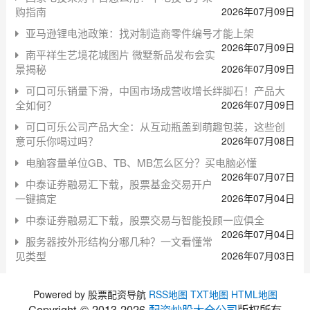
购指南
2026年07月09日
亚马逊锂电池政策：找对制造商零件编号才能上架
2026年07月09日
南平祥生艺境花城图片 微墅新品发布会实
景揭秘
2026年07月09日
可口可乐销量下滑，中国市场成营收增长绊脚石！产品大
全如何？
2026年07月09日
可口可乐公司产品大全：从互动瓶盖到萌趣包装，这些创
意可乐你喝过吗？
2026年07月08日
电脑容量单位GB、TB、MB怎么区分？买电脑必懂
2026年07月07日
中泰证券融易汇下载，股票基金交易开户
一键搞定
2026年07月04日
中泰证券融易汇下载，股票交易与智能投顾一应俱全
2026年07月04日
服务器按外形结构分哪几种？一文看懂常
见类型
2026年07月03日
Powered by 股票配资导航
RSS地图
TXT地图
HTML地图
Copyright © 2013-
2026
配资炒股大全公司
版权所有