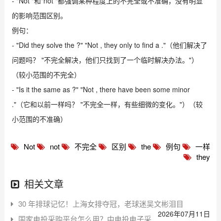
- "Not "和"not "都强调某种程度上的不完全或不准确，没有明显
的影响范围区别。
例句：
- "Did they solve the ?" "Not , they only to find a ."（他们解决了
问题吗？ "不完全解决，他们只找到了一个临时解决办法。"）
（较小范围的不完全）
- "Is it the same as ?" "Not , there have been some minor
."（它和以前一样吗？ "不完全一样，有些细微的变化。"）（较
小范围的不准确）
Not
not
不完全
区别
the
例句
一样
they
相关文章
30 年排球记忆！上海女排夺冠，老球迷吴文彬泪目
2026年07月11日
国家电投采购平台怎么用？中电投电子采